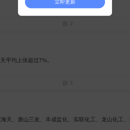
立即更新
2
天平均上张超过7%。 ​
3
东海天、唐山三友、丰成盐化、实联化工、龙山化工、