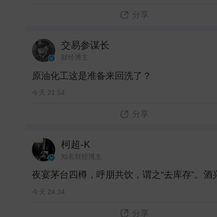
分享
交易参谋长
财经博主
原油化工这是准备来回洗了？ ​
今天 21:54
分享
柯超-K
知名财经博主
夜宴茅台四樽，呼朋共饮，谓之“去库存”。酒
今天 24:34
分享