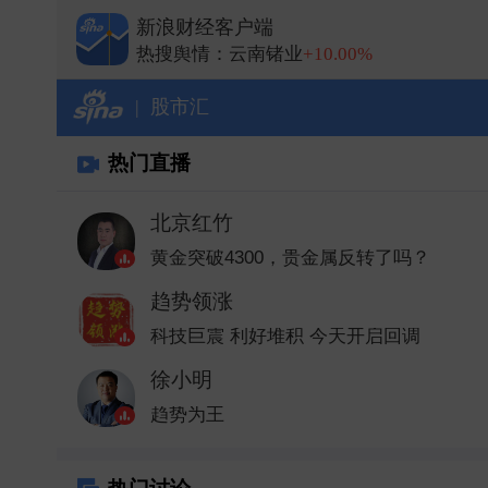
热搜舆情：中际旭创
-3.68%
新浪财经客户端
热搜舆情：兆易创新
+8.32%
热搜舆情：云南锗业
+10.00%
热搜舆情：长鑫科技
+1.00%
|
股市汇
热门直播
北京红竹
黄金突破4300，贵金属反转了吗？
趋势领涨
科技巨震 利好堆积 今天开启回调
徐小明
趋势为王