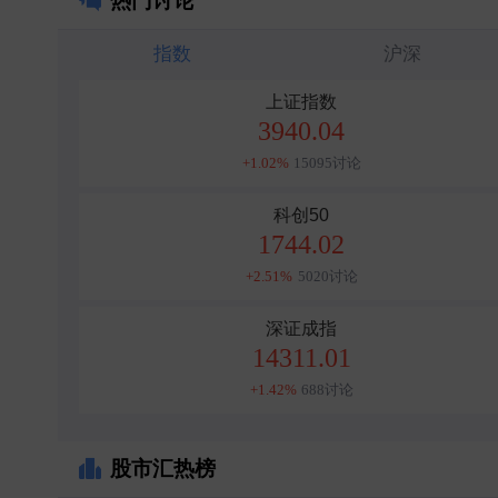
热门讨论
指数
沪深
上证指数
3940.04
+1.02%
15095讨论
科创50
1744.02
+2.51%
5020讨论
深证成指
14311.01
+1.42%
688讨论
股市汇热榜