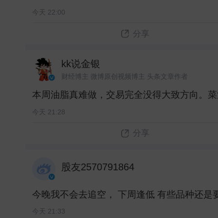
今天 22:00
分享
kk说金银
财经博主 微博原创视频博主 头条文章作者
本周油脂真难做，交易完全没得大致方向。菜油
今天 21:28
分享
股友2570791864
今晚我不会去追空， 下周逢低 有些品种还是要
今天 21:33