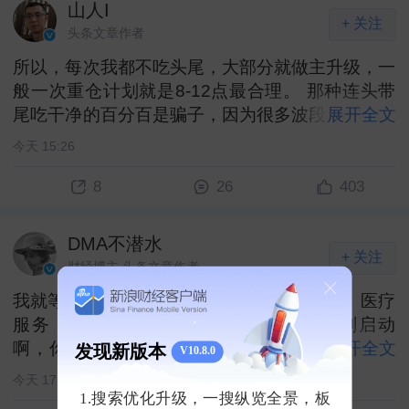
山人I
+ 关注
头条文章作者
所以，每次我都不吃头尾，大部分就做主升级，一
般一次重仓计划就是8-12点最合理。 那种连头带
尾吃干净的百分百是骗子，因为很多波段机构自己
展开全文
都不知道要拉到哪里，或者一个对家不合作提前卖
今天 15:26
了就散了。 ​
8
26
403
DMA不潜水
+ 关注
财经博主 头条文章作者
我就等着一堆散户，一堆机构跑过来告诉我。医疗
服务（CXO）的新一轮大周期牛市才刚刚启动
啊，你怎么能这个时候不加仓不猛干？ 当然出现
展开全文
发现新版本
V10.8.0
这句话的时候，我依然不会说直接看空，但我肯定
今天 17:39
会谨慎一点了。 ​
1.搜索优化升级，一搜纵览全景，板