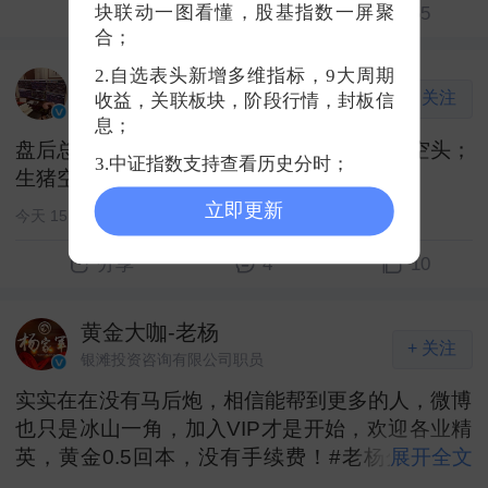
1
11
55
块联动一图看懂，股基指数一屏聚
合；
2.自选表头新增多维指标，9大周期
期货雨雷
+ 关注
收益，关联板块，阶段行情，封板信
财经博主
息；
盘后总结：持有豆粕多头；黄金多头；鸡蛋空头；
3.中证指数支持查看历史分时；
生猪空头；碳酸锂多头。 ​
立即更新
今天 15:11
4
10
分享
黄金大咖-老杨
+ 关注
银滩投资咨询有限公司职员
实实在在没有马后炮，相信能帮到更多的人，微博
也只是冰山一角，加入VIP才是开始，欢迎各业精
英，黄金0.5回本，没有手续费！#老杨分析团队
展开全文
##黄金[超话]#黄金超话#黄金超话# ​ ​​​