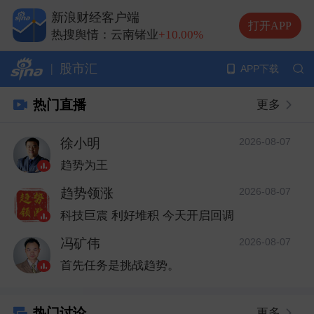
热搜舆情：中际旭创
-3.68%
新浪财经客户端
热搜舆情：兆易创新
+8.32%
打开APP
热搜舆情：云南锗业
+10.00%
热搜舆情：长鑫科技
+1.00%
|
股市汇
APP下载
热门直播
更多
徐小明
2026-08-07
趋势为王
趋势领涨
2026-08-07
科技巨震 利好堆积 今天开启回调
冯矿伟
2026-08-07
首先任务是挑战趋势。
热门讨论
更多