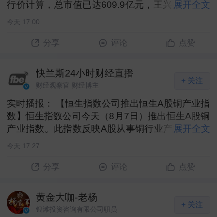
行价计算，总市值已达609.9亿元，王兴兴直接间
展开全文
接合计持有33.36%股权，对应身价超200亿元。
今天 17:00
建银国际给出的IPO后二级市场估值约为1090亿
元，按此测算王兴兴身价可达360亿元。早期持股
分享
评论
点赞
员工在150.8元发行价下或将收获百倍级浮盈，一
批90后技术人才有望迈入青年富豪群体。#王兴兴
快兰斯24小时财经直播
身价360亿#
+ 关注
财经观察官 财经博主
实时播报： 【恒生指数公司推出恒生A股铜产业指
数】恒生指数公司今天（8月7日）推出恒生A股铜
产业指数。此指数反映A股从事铜行业产业链的公
展开全文
司之表现，涵盖上游采矿活动及部分下游应用领域
今天 17:27
的内地上市公司。（证券时报） ​
分享
评论
点赞
黄金大咖-老杨
+ 关注
银滩投资咨询有限公司职员