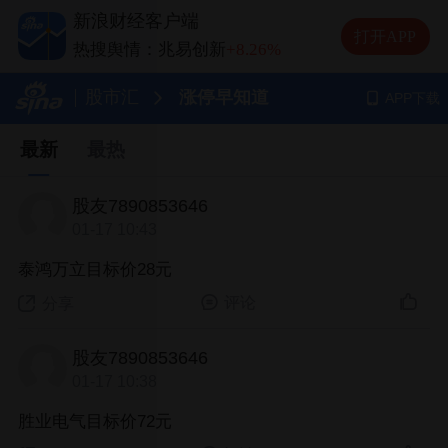
热搜舆情：长鑫科技
-1.27%
新浪财经客户端
热搜舆情：新易盛
-5.29%
打开APP
热搜舆情：兆易创新
+8.26%
热搜舆情：中际旭创
-7.27%
股市汇
涨停早知道
APP下载
最新
最热
股友7890853646
01-17 10:43
泰鸿万立目标价28元
评论
分享
股友7890853646
01-17 10:38
胜业电气目标价72元