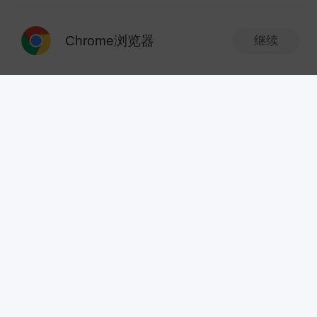
温州帮股票作手
Chrome浏览器
继续
2021-09-13 10:06
发表观点
打开APP
梅安森低吸不错！
分享
温州帮股票作手
2021-09-09 10:15
隆华科技 ---军工大飞机+ppp+节能。走势图试探新高
分享
温州帮股票作手
2021-09-08 09:10
滨化股份---氟化工pvdf概念---复制联创股份（8倍涨
幅）