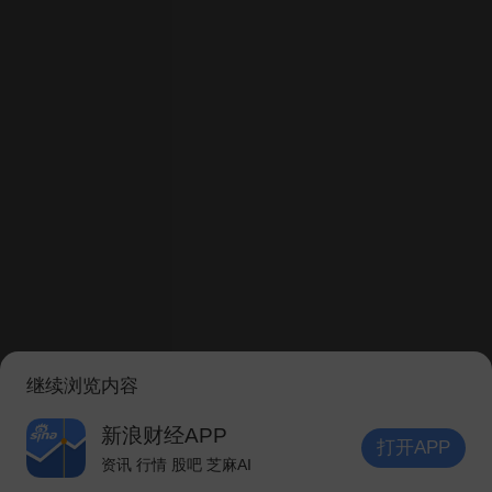
温州帮股票作手
2021-09-15 10:07
中来股份！
中来股份 华为概念+光伏建筑一体化，13到15元横盘几
个月了，突破平台进入趋势主升！
评论
分享
温州帮股票作手
2021-09-13 10:13
梅安森！
梅安森低吸不错！专精特新+天然气涨价+工业互联+uw
继续浏览内容
b概念！！
新浪财经APP
走势图试探平台高位压力，马上突破形态！
打开APP
资讯 行情 股吧 芝麻AI
评论
分享