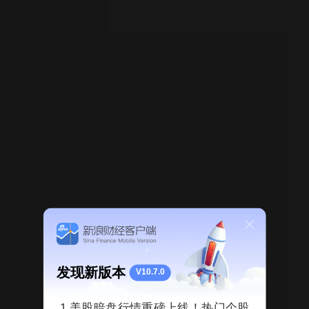
东方电热 海兰信 强者恒强！
1
分享
: 怎么加入理财
用户7386792883
2021-11-14 19:44 ·
回复
温州帮股票作手
2021-11-11 14:49
日发精机 操盘
日发精机 操盘手职业钓手出生的！
1
分享
: 老师好，今天买了一点日发
用户7386792883
发现新版本
V10.7.0
精机。之前买的科恒没有卖，还亏着。怎么样
跟你理财，谢谢！
1.美股暗盘行情重磅上线！热门个股