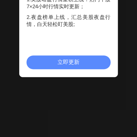
2021-11-14 10:34 ·
回复
7×24小时行情实时更新；
2.夜盘榜单上线，汇总美股夜盘行
情，白天轻松盯美股;
温州帮股票作手
2021-11-10 09:37
金固股份 新能源 节能环保 数字货币 太阳能 充电桩！
金固股份 新能源 节能环保 数字货币 太阳能 充电桩！
立即更新
评论
分享
温州帮股票作手
2021-11-09 10:47
隆华科技！节能环保！
只操作市场最牛的庄股！隆华科技！
评论
分享
温州帮股票作手