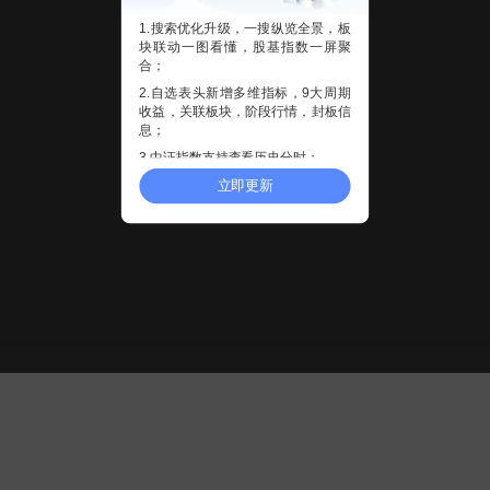
1.搜索优化升级，一搜纵览全景，板
块联动一图看懂，股基指数一屏聚
合；
2.自选表头新增多维指标，9大周期
收益，关联板块，阶段行情，封板信
息；
3.中证指数支持查看历史分时；
立即更新