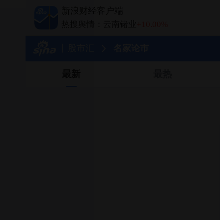
热搜舆情：中际旭创
+0.77%
新浪财经客户端
热搜舆情：长电科技
+10.00%
热搜舆情：云南锗业
+10.00%
热搜舆情：长鑫科技
-4.31%
股市汇
名家论市
最新
最热